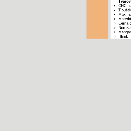
Tvarov
CNC pl
Tloušť
Maximá
Materiá
Černá 
Nerezav
Mangan
Hliník