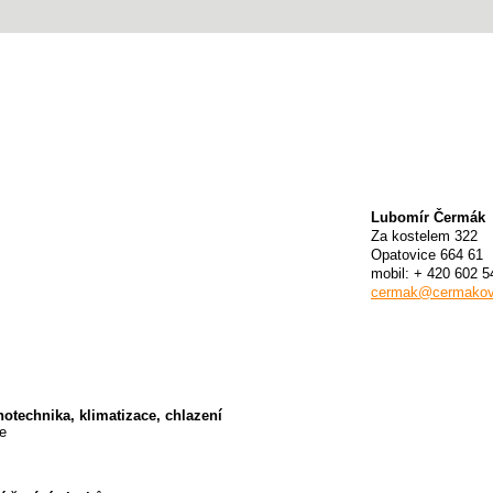
Lubomír Čermák
Za kostelem 322
Opatovice 664 61
mobil: + 420 602 5
cermak@cermakov
otechnika, klimatizace, chlazení
e