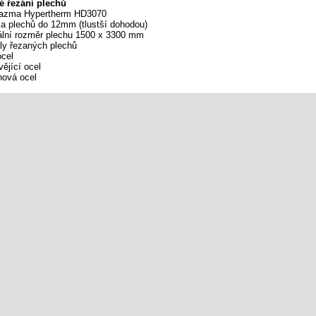
é řezání plechů
azma Hypertherm HD3070
ka plechů do 12mm (tlustší dohodou)
lní rozměr plechu 1500 x 3300 mm
ly řezaných plechů
ocel
ějící ocel
ová ocel