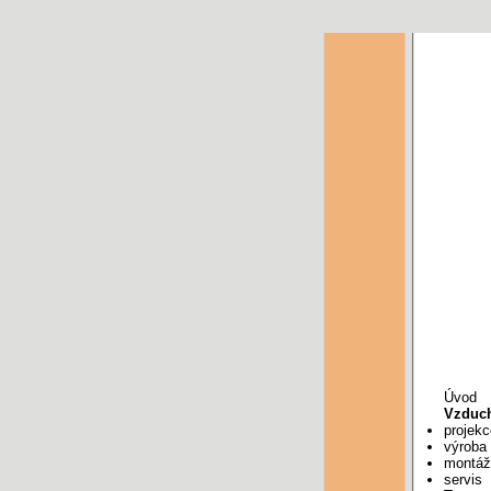
Úvod
Vzduch
projekc
výroba
montáž
servis